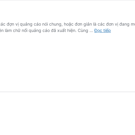
các đợn vị quảng cáo nói chung, hoặc đơn giản là các đơn vị đang mu
Xưởng
yên làm chữ nổi quảng cáo đã xuất hiện. Cùng …
Đọc tiếp
Chữ
Nổi
Inox
Quận
12