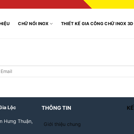
THIỆU
CHỮ NỔI INOX
THIẾT KẾ GIA CÔNG CHỮ INOX 3D
Gia Lộc
THÔNG TIN
KẾ
ân Hưng Thuận,
Giới thiệu chung