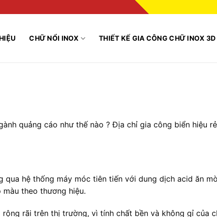
THIỆU
CHỮ NỔI INOX
THIẾT KẾ GIA CÔNG CHỮ INOX 3D
gành quảng cáo như thế nào ? Địa chỉ gia công biển hiệu rẻ
ng qua hệ thống máy móc tiên tiến với dung dịch acid ăn m
p màu theo thương hiệu.
ộng rãi trên thị trường, vì tính chất bền và không gỉ của 