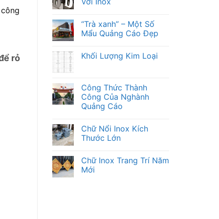
Với Inox
a công
“Trà xanh” – Một Số
Mẩu Quảng Cáo Đẹp
Khối Lượng Kim Loại
để rỏ
Công Thức Thành
Công Của Nghành
Quảng Cáo
Chữ Nổi Inox Kích
Thước Lớn
Chữ Inox Trang Trí Năm
Mới