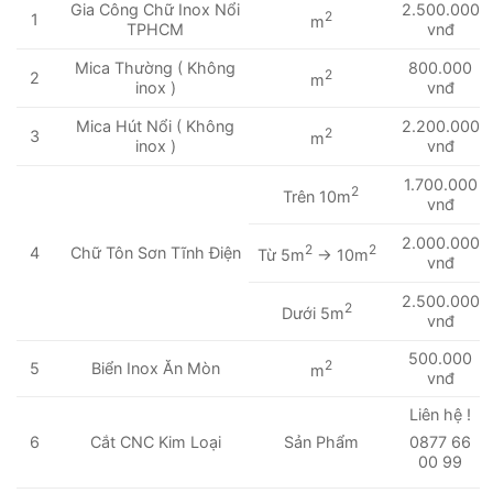
Gia Công Chữ Inox Nổi
2.500.000
2
1
m
TPHCM
vnđ
Mica Thường ( Không
800.000
2
2
m
inox )
vnđ
Mica Hút Nổi ( Không
2.200.000
2
3
m
inox )
vnđ
1.700.000
2
Trên 10m
vnđ
2.000.000
2
2
4
Chữ Tôn Sơn Tĩnh Điện
Từ 5m
-> 10m
vnđ
2.500.000
2
Dưới 5m
vnđ
500.000
2
5
Biển Inox Ăn Mòn
m
vnđ
Liên hệ !
6
Cắt CNC Kim Loại
Sản Phẩm
0877 66
00 99