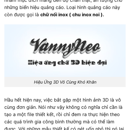
nhằm mục đích mang đên độ chân thật, ấn tượng cho
những biển hiệu quảng cáo. Loại hình quảng cáo này
còn được gọi là
chữ nổi inox ( chu inox noi ).
Hiệu Ứng 3D Vô Cùng Khó Khăn
Hầu hết hiện nay, việc bắt gặp một hình ảnh 3D là vô
cùng đơn giản. Nói như vậy không có nghĩa chỉ cần là
tạo a một file thiết kết, rồi chỉ đem ra thực hiện theo
các quá trình gia công bình thường mà có thể làm
được. Với những mẫu thiết kế có nét uốn nhỏ thì nó lại