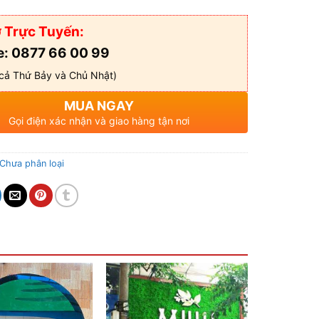
 Trực Tuyến:
e: 0877 66 00 99
cả Thứ Bảy và Chủ Nhật)
MUA NGAY
Gọi điện xác nhận và giao hàng tận nơi
Chưa phân loại