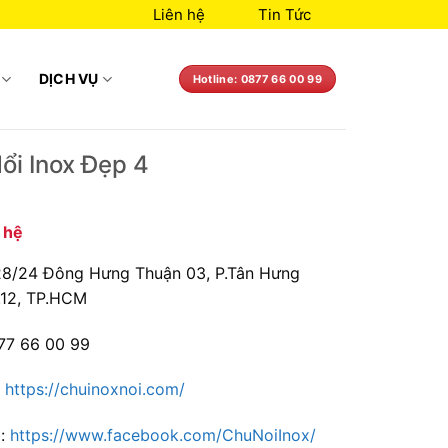
Liên hệ
Tin Tức
DỊCH VỤ
Hotline: 0877 66 00 99
ổi Inox Đẹp 4
n hệ
 28/24 Đông Hưng Thuận 03, P.Tân Hưng
.12, TP.HCM
77 66 00 99
:
https://chuinoxnoi.com/
 :
https://www.facebook.com/ChuNoiInox/