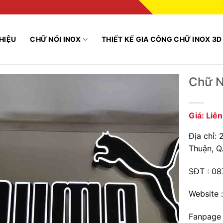
THIỆU
CHỮ NỔI INOX
THIẾT KẾ GIA CÔNG CHỮ INOX 3D
Chữ N
Giá: Liê
Địa chỉ:
Thuận, Q
SĐT : 08
Website 
Fanpage