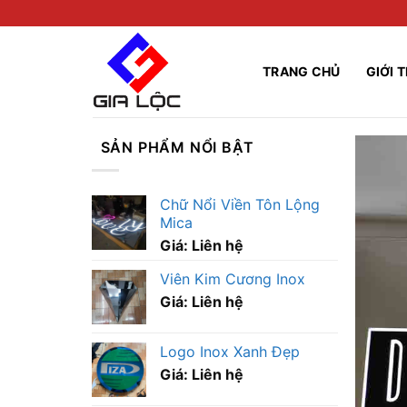
Skip
to
content
TRANG CHỦ
GIỚI 
SẢN PHẨM NỔI BẬT
Chữ Nổi Viền Tôn Lộng
Mica
Giá: Liên hệ
Viên Kim Cương Inox
Giá: Liên hệ
Logo Inox Xanh Đẹp
Giá: Liên hệ