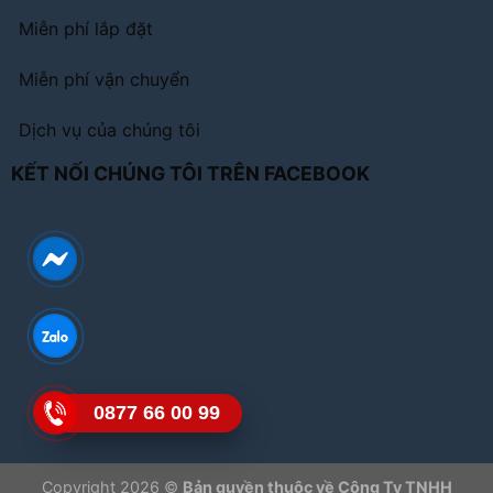
Miễn phí lắp đặt
Miễn phí vận chuyển
Dịch vụ của chúng tôi
KẾT NỐI CHÚNG TÔI TRÊN FACEBOOK
0877 66 00 99
Copyright 2026 ©
Bản quyền thuộc về Công Ty TNHH