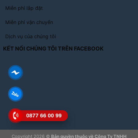
Miễn phí lắp đặt
Miễn phí vận chuyển
Dịch vụ của chúng tôi
KẾT NỐI CHÚNG TÔI TRÊN FACEBOOK
0877 66 00 99
Copyright 2026 ©
Bản quyền thuộc về Công Ty TNHH