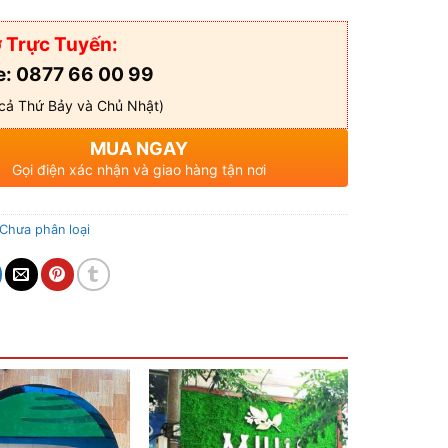
 Trực Tuyến:
e: 0877 66 00 99
cả Thứ Bảy và Chủ Nhật)
MUA NGAY
Gọi điện xác nhận và giao hàng tận nơi
Chưa phân loại