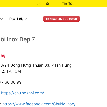
Liên hệ
Tin Tức
DỊCH VỤ
Hotline: 0877 66 00 99
ổi Inox Đẹp 7
n hệ
 28/24 Đông Hưng Thuận 03, P.Tân Hưng
.12, TP.HCM
77 66 00 99
:
https://chuinoxnoi.com/
 :
https://www.facebook.com/ChuNoiInox/