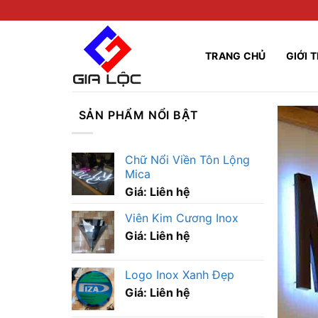
Skip
to
content
TRANG CHỦ
GIỚI 
SẢN PHẨM NỔI BẬT
Chữ Nổi Viền Tôn Lộng
Mica
Giá: Liên hệ
Viên Kim Cương Inox
Giá: Liên hệ
Logo Inox Xanh Đẹp
Giá: Liên hệ