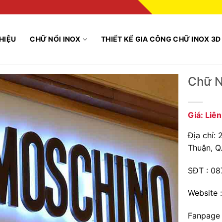
THIỆU
CHỮ NỔI INOX
THIẾT KẾ GIA CÔNG CHỮ INOX 3D
Chữ N
Giá: Liê
Địa chỉ:
Thuận, Q
SĐT : 08
Website 
Fanpage