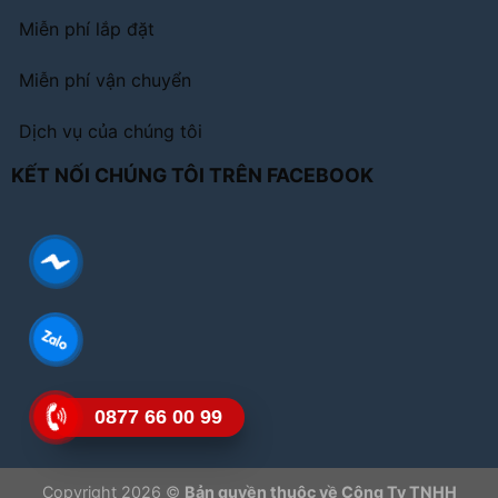
Miễn phí lắp đặt
Miễn phí vận chuyển
Dịch vụ của chúng tôi
KẾT NỐI CHÚNG TÔI TRÊN FACEBOOK
0877 66 00 99
Copyright 2026 ©
Bản quyền thuộc về Công Ty TNHH