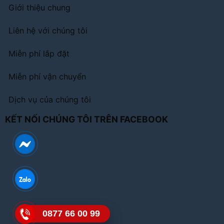
Giới thiệu chung
Liên hệ với chúng tôi
Miễn phí lắp đặt
Miễn phí vận chuyển
Dịch vụ của chúng tôi
KẾT NỐI CHÚNG TÔI TRÊN FACEBOOK
0877 66 00 99