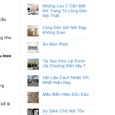
Những Lưu Ý Cần Biết
Khi Trang Trí Lồng Đèn
Nội Thất
 cầu
Lồng Đèn Sắt Nét Đẹp
Không Gian
ng như
Ăn Mòn Phim
u inox
Tại Sao Inox Lại Được
Ưa Chuộng Đến Vậy ?
Vật Liệu Cách Nhiệt Tốt
Nhất Hiện Nay
ũng
Mẫu Biển Hiệu Độc Đáo
 kế là
So Sánh Chữ Nổi Tôn