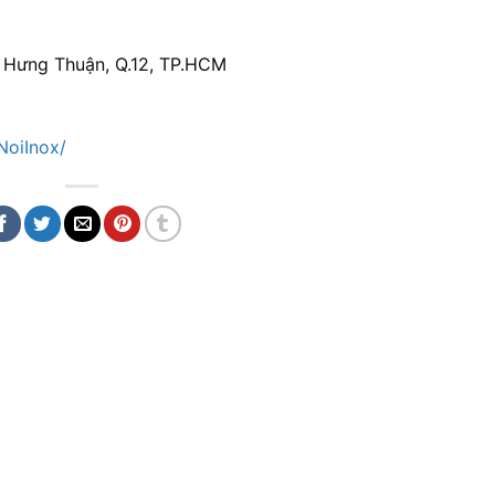
n Hưng Thuận, Q.12, TP.HCM
NoiInox/