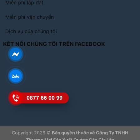
Miễn phí lắp đặt
Miễn phí vận chuyển
Dịch vụ của chúng tôi
KẾT NỐI CHÚNG TÔI TRÊN FACEBOOK
0877 66 00 99
Copyright 2026 ©
Bản quyền thuộc về Công Ty TNHH
Thương Mại Sản Xuất Quảng Cáo Gia Lộc