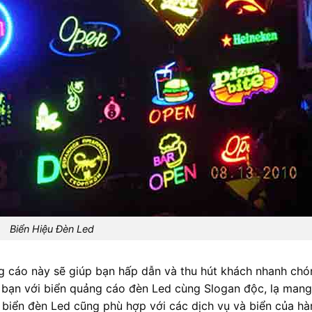
Biển Hiệu Đèn Led
ng cáo này sẽ giúp bạn hấp dẫn và thu hút khách nhanh chó
 bạn với biển quảng cáo đèn Led cùng Slogan độc, lạ mang
biển đèn Led cũng phù hợp với các dịch vụ và biển của hà