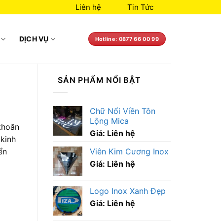
Liên hệ
Tin Tức
DỊCH VỤ
Hotline: 0877 66 00 99
SẢN PHẨM NỔI BẬT
Chữ Nổi Viền Tôn
Lộng Mica
khoăn
Giá: Liên hệ
 kinh
Viên Kim Cương Inox
ển
Giá: Liên hệ
Logo Inox Xanh Đẹp
Giá: Liên hệ