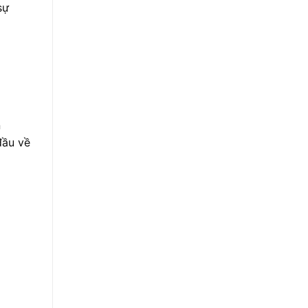
sự
n
đầu về