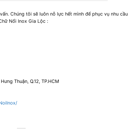
 vấn. Chúng tôi sẽ luôn nỗ lực hết mình để phục vụ nhu cầu
Chữ Nổi Inox Gia Lộc :
n Hưng Thuận, Q.12, TP.HCM
NoiInox/