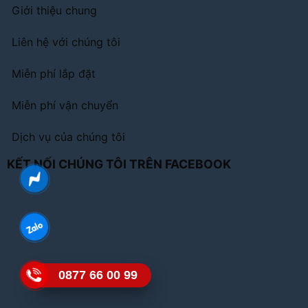
Giới thiệu chung
Liên hệ với chúng tôi
Miễn phí lắp đặt
Miễn phí vận chuyển
Dịch vụ của chúng tôi
KẾT NỐI CHÚNG TÔI TRÊN FACEBOOK
0877 66 00 99