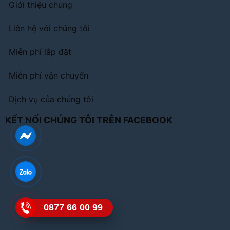
Giới thiệu chung
Liên hệ với chúng tôi
Miễn phí lắp đặt
Miễn phí vận chuyển
Dịch vụ của chúng tôi
KẾT NỐI CHÚNG TÔI TRÊN FACEBOOK
0877 66 00 99